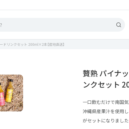
す
ドリンクセット 200ml×2本【産地直送】
精
野
贅熟 パイナ
水
ンクセット 2
麺
調
一口飲むだけで南国気
パ
沖縄県産果汁を使用し
ス
がセットになりました