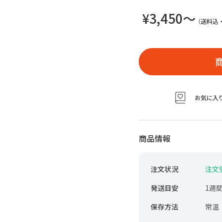
健
¥3,450〜
ド
（送料込
お
フ
工
お気に入
商品情報
注文状況
注文
発送目安
1週
保存方法
常温