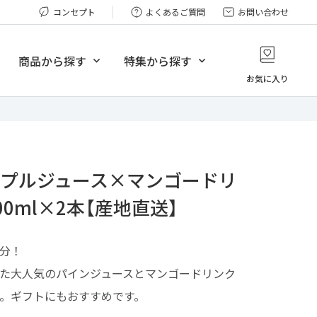
コンセプト
よくあるご質問
お問い合わせ
商品から探す
特集から探す
お気に入り
べて見る
すべて見る
肉・肉加工品
旬の農産物特集
菜・果物
沖縄地元の厳選ギフト
ップルジュース×マンゴードリ
産物・水産加工品
沖縄のおいしいお酒
00ml×2本【産地直送】
類・豆腐
沖縄の隠れ家スイーツ
味料・漬物
とっておきの久米島
分！
ン・ジャム・ハチミツ
那覇の厳選いいところ
た大人気のパインジュースとマンゴードリンク
イーツ・お菓子
とっておきの石垣島
。ギフトにもおすすめです。