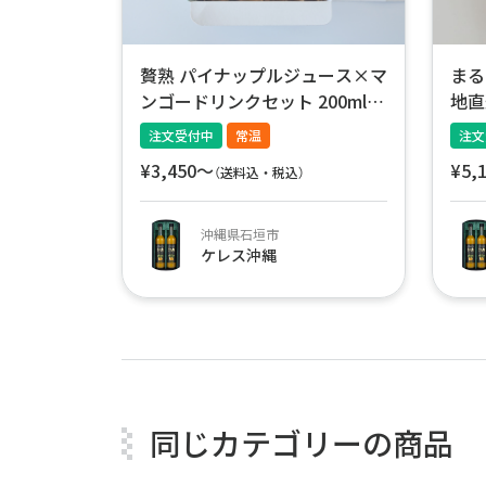
贅熟 パイナップルジュース×マ
まる
ンゴードリンクセット 200ml×
地直
2本【産地直送】
注文受付中
常温
注文
¥3,450〜
¥5,
（送料込・税込）
沖縄県石垣市
ケレス沖縄
同じカテゴリーの商品