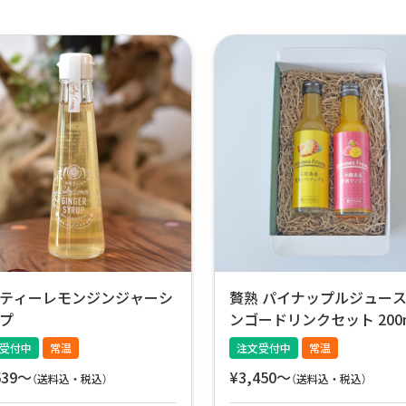
ティーレモンジンジャーシ
贅熟 パイナップルジュー
プ
ンゴードリンクセット 200
2本【産地直送】
受付中
常温
注文受付中
常温
639〜
¥3,450〜
（送料込・税込）
（送料込・税込）