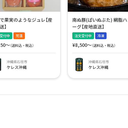
で果実のようなジュレ【産
南ぬ豚(ぱいぬぶた) 網脂
送】
ーグ【産地直送】
受付中
常温
注文受付中
冷凍
150〜
¥8,500〜
（送料込・税込）
（送料込・税込）
沖縄県石垣市
沖縄県石垣市
ケレス沖縄
ケレス沖縄