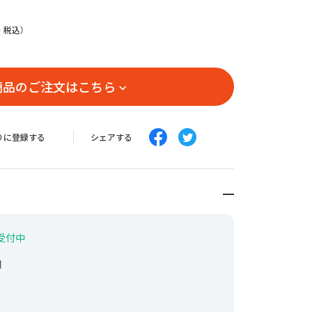
康食品・サプリメント
リンク
・税込）
酒
商品のご注文はこちら
ァッション・美容
芸品・雑貨・その他
りに登録する
シェアする
受付中
間