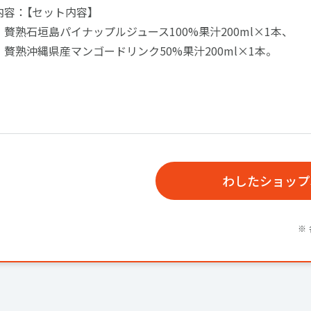
内容：【セット内容】
・贅熟石垣島パイナップルジュース100%果汁200ml×1本、
・贅熟沖縄県産マンゴードリンク50%果汁200ml×1本。
わしたショップ