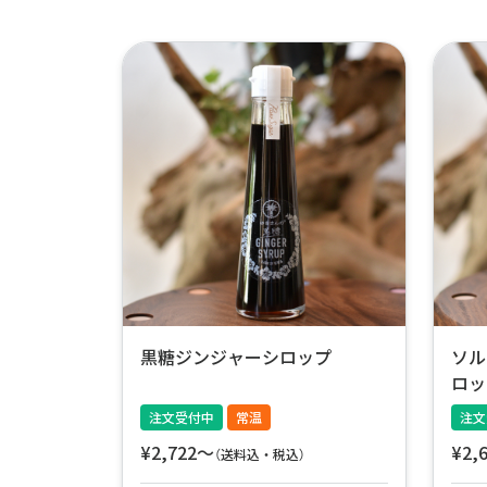
黒糖ジンジャーシロップ
ソル
ロッ
注文受付中
常温
注文
¥2,722〜
¥2,
（送料込・税込）