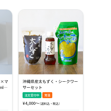
ス×マ
沖縄県産太もずく・シークワー
ml×
サーセット
注文受付中
常温
¥4,000〜
（送料込・税込）