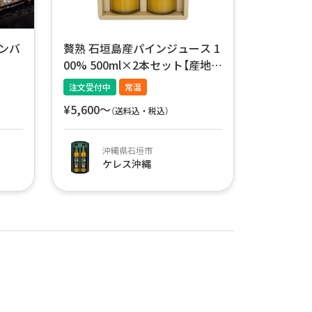
ハンバ
贅熟 石垣島産パインジュース 1
00% 500ml×2本セット【産地直
送】
注文受付中
常温
¥5,600〜
（送料込・税込）
沖縄県石垣市
ケレス沖縄