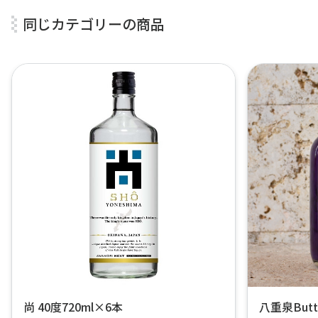
同じカテゴリーの商品
尚 40度720ml×6本
八重泉Butte