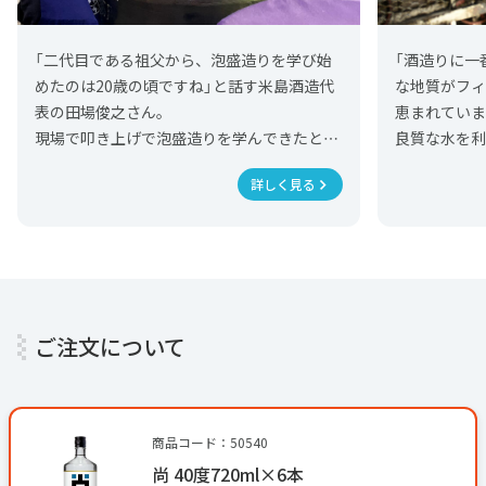
「二代目である祖父から、泡盛造りを学び始
「酒造りに一
めたのは20歳の頃ですね」と話す米島酒造代
な地質がフ
表の田場俊之さん。
恵まれていま
現場で叩き上げで泡盛造りを学んできたとい
良質な水を
う田場さんは、五感を大切にした手造りの工
清流の象徴
詳しく見る
程にこだわっています。
す。この土地
米を蒸すときの音や香りを感じとりながら作
するために
業している姿はまさに職人。「夏場はもろみ
て水の硬度
管理が難しいので、一つ一つの酒管理を丁寧
要で、変化に
に行なうことに集中し、泡盛の製造は基本冬
そうです。
に行なっています」と、夏の暑さが厳しい沖
ご注文について
縄ならではのエピソードも。
商品コード：50540
尚 40度720ml×6本