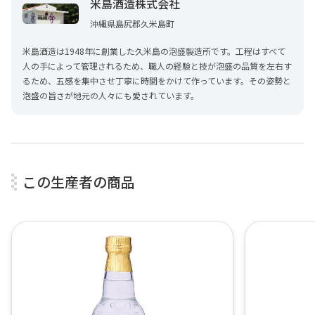
米島酒造株式会社
はのエピソードも。
沖縄県島尻郡久米島町
米島酒造は1948年に創業した久米島の泡盛製造所です。工程はすべて
人の手によって管理されるため、職人の経験と技が泡盛の品質を左右す
1
3
/
るため、五感を集中させ丁寧に時間をかけて作っています。その姿勢と
泡盛の旨さが地元の人々にも愛されています。
この生産者の商品