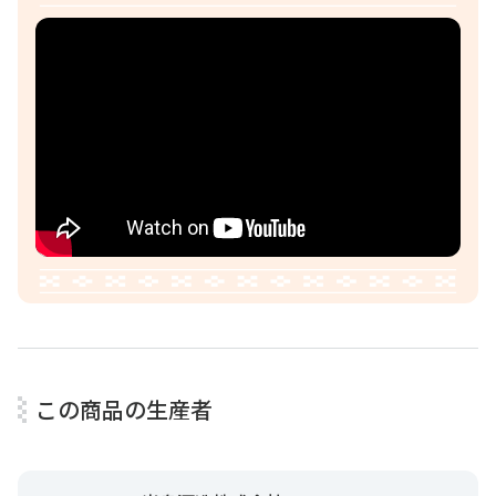
「二代目である祖父から、泡盛造りを学び始めたのは20歳
の頃ですね」と話す米島酒造代表の田場俊之さん。
現場で叩き上げで泡盛造りを学んできたという田場さん
は、五感を大切にした手造りの工程にこだわっています。
この商品の生産者
米を蒸すときの音や香りを感じとりながら作業している姿
はまさに職人。「夏場はもろみ管理が難しいので、一つ一
つの酒管理を丁寧に行なうことに集中し、泡盛の製造は基
本冬に行なっています」と、夏の暑さが厳しい沖縄ならで