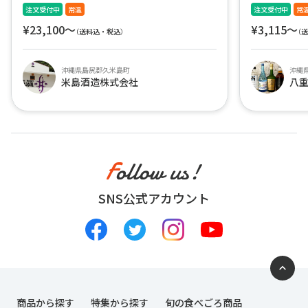
注文受付中
常温
注文受付中
常
¥23,100〜
¥3,115〜
（送料込・税込）
（
沖縄県島尻郡久米島町
沖縄
米島酒造株式会社
八
SNS公式アカウント
商品から探す
特集から探す
旬の食べごろ商品