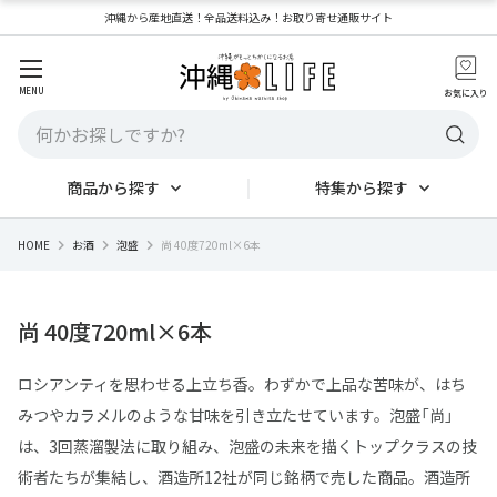
沖縄から産地直送！全品送料込み！お取り寄せ通販サイト
MENU
お気に入り
商品から探す
特集から探す
HOME
お酒
泡盛
尚 40度720ml×6本
尚 40度720ml×6本
ロシアンティを思わせる上立ち香。わずかで上品な苦味が、はち
みつやカラメルのような甘味を引き立たせています。泡盛「尚」
は、3回蒸溜製法に取り組み、泡盛の未来を描くトップクラスの技
術者たちが集結し、酒造所12社が同じ銘柄で売した商品。酒造所