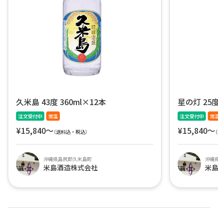
久米島 43度 360ml×12本
星の灯 25度
注文受付中
常温
注文受付中
常
¥15,840〜
¥15,840〜
（送料込・税込）
沖縄県島尻郡久米島町
沖縄
米島酒造株式会社
米